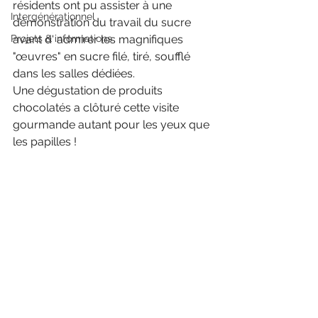
résidents ont pu assister à une 
Intergénérationnel
démonstration du travail du sucre 
Projets & informations
avant d' admirer les magnifiques 
"œuvres" en sucre filé, tiré, soufflé 
dans les salles dédiées. 
Une dégustation de produits 
chocolatés a clôturé cette visite 
gourmande autant pour les yeux que 
les papilles !