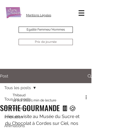
Mentions Légales
Egalité Femmes/Hommes
Prix de journée
Post
Tous les posts
Thibaud
Tous les posts
14 oct. 2022
1 min de lecture
SORTIE GOURMANDE 🍫🍪
Anniversaires
Hier en visite au Musée du Sucre et 
Innovation
du Chocolat à Cordes sur Ciel, nos 
Animations