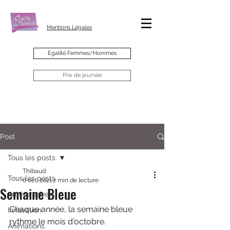
Mentions Légales
Egalité Femmes/Hommes
Prix de journée
Post
Tous les posts
Thibaud
Tous les posts
6 oct. 2021
2 min de lecture
Semaine Bleue
Anniversaires
Chaque année, la semaine bleue 
Innovation
rythme le mois d'octobre.
Animations