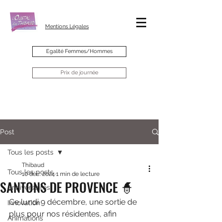
Mentions Légales
Egalité Femmes/Hommes
Prix de journée
Post
Tous les posts
Thibaud
Tous les posts
10 déc. 2024
1 min de lecture
SANTONS DE PROVENCE 🧙
Anniversaires
Ce lundi 9 décembre, une sortie de 
Innovation
plus pour nos résidentes, afin 
Animations