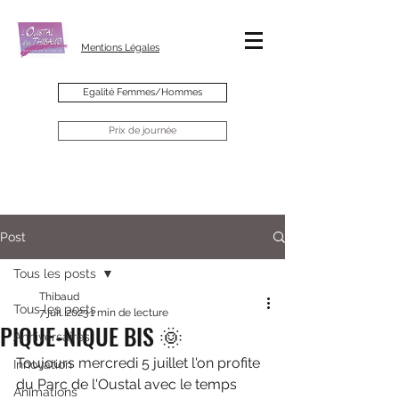
Mentions Légales
Egalité Femmes/Hommes
Prix de journée
Post
Tous les posts
Thibaud
Tous les posts
7 juil. 2023
1 min de lecture
PIQUE-NIQUE BIS 🌞
Anniversaires
Toujours mercredi 5 juillet l'on profite 
Innovation
du Parc de l'Oustal avec le temps 
Animations