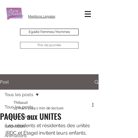
Mentions Légales
Egalité Femmes/Hommes
Prix de journée
Post
Tous les posts
Thibaud
Tous les posts
15 mars 2024
1 min de lecture
PAQUES aux UNITES
Anniversaires
Les résidents et résidentes des unités 
Innovation
(RDC et Étage) invitent leurs enfants, 
Animations