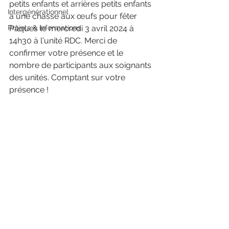
petits enfants et arrières petits enfants 
Intergénérationnel
à une chasse aux œufs pour fêter 
Projets & informations
Pâques le mercredi 3 avril 2024 à 
14h30 à l'unité RDC. Merci de 
confirmer votre présence et le 
nombre de participants aux soignants 
des unités. Comptant sur votre 
présence !