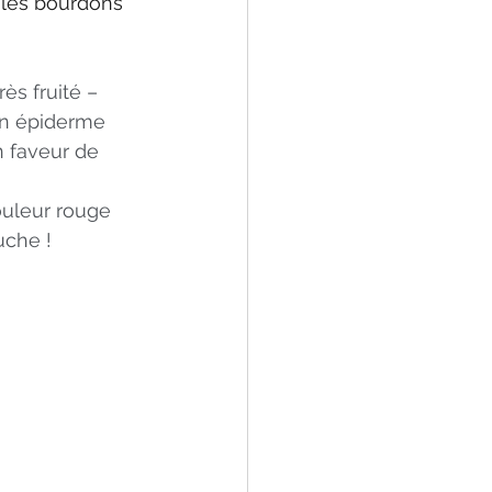
 les bourdons 
ès fruité – 
un épiderme
n faveur de 
couleur rouge 
uche !