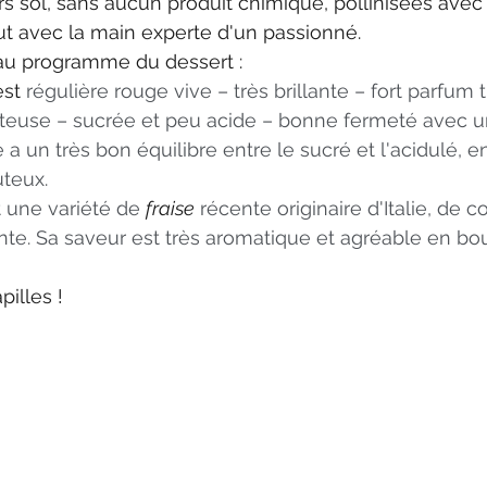
s sol, sans aucun produit chimique, pollinisées avec
out avec la main experte d'un passionné.
u programme du dessert : 
est 
régulière rouge vive – très brillante – fort parfum tr
juteuse – sucrée et peu acide – bonne fermeté avec 
e a un très bon équilibre entre le sucré et l'acidulé, e
uteux.
t une variété de 
fraise
 récente originaire d'Italie, de 
lante. Sa saveur est très aromatique et agréable en bo
pilles !