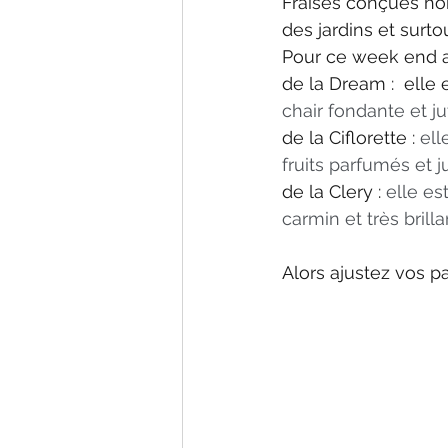
Fraises conçues hor
des jardins et surt
Pour ce week end a
de la Dream :  elle 
chair fondante et 
de la Ciflorette : 
ell
fruits parfumés et j
de la Clery : 
elle es
carmin et très bril
Alors ajustez vos pa