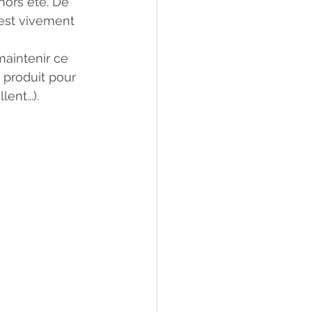
hors été. De 
 est vivement 
maintenir ce 
 produit pour 
nt...).