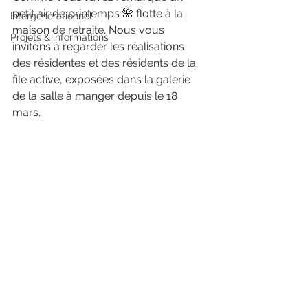
petit air de printemps 🌺 flotte à la 
Intergénérationnel
maison de retraite. Nous vous 
Projets & informations
invitons à regarder les réalisations 
des résidentes et des résidents de la 
file active, exposées dans la galerie 
de la salle à manger depuis le 18 
mars.