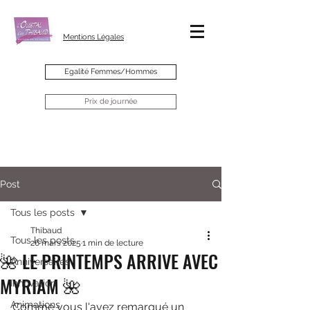
Mentions Légales
Egalité Femmes/Hommes
Prix de journée
Post
Tous les posts
Thibaud
Tous les posts
26 mars 2025
1 min de lecture
🌺 LE PRINTEMPS ARRIVE AVEC
Anniversaires
MYRIAM 🌺
Innovation
Animations
Comme vous l'avez remarqué un 