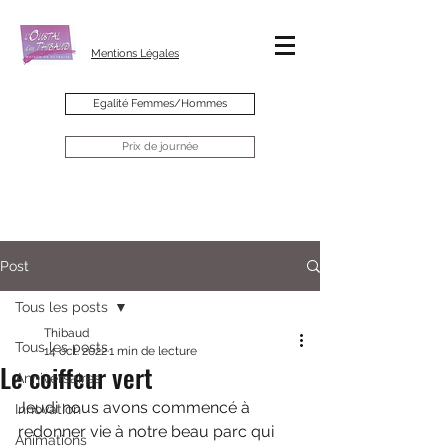
Mentions Légales
Egalité Femmes/Hommes
Prix de journée
Post
Tous les posts
Thibaud
Tous les posts
14 oct. 2022
1 min de lecture
Le coiffeur vert
Anniversaires
Jeudi nous avons commencé à 
Innovation
redonner vie à notre beau parc qui 
Animations