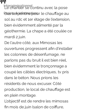
🚧
Intergénérationnel
Le chantier se continu avec la pose 
Projets & informations
des serpentins pour le chauffage au 
sol au rdc et 1er étage de l'extension, 
bien évidemment alimenté par la 
géothermie. La chape a été coulée ce 
mardi 2 juin.
De l'autre côté, aux Mimosas les 
ouvertures progressent afin d'installer 
les colonnes de désenfumage, ne 
parlons pas du bruit il est bien réel, 
bien évidemment le tronçonnage a 
coupé les câbles électriques, tv pris 
dans le béton. Nous prions les 
résidents de nous excuser. Côté 
production, le local de chauffage est 
en plein montage.
L'objectif est de rendre les mimosas 
fin mois de juin (salon de coiffure, 