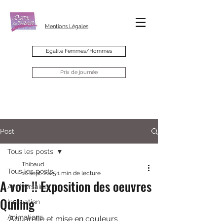
Mentions Légales
Egalité Femmes/Hommes
Prix de journée
Post
Tous les posts
Thibaud
Tous les posts
16 sept. 2025
1 min de lecture
A voir !! Exposition des oeuvres
Anniversaires
Quiling
Innovation
Animations
Aquarelle et mise en couleurs 