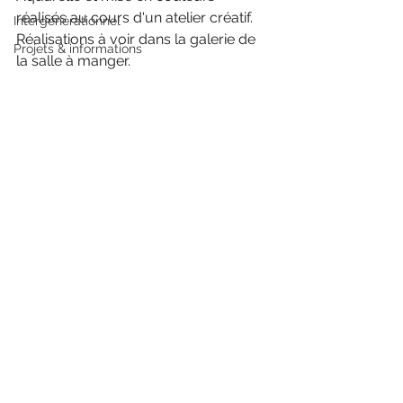
réalisés au cours d'un atelier créatif. 
Intergénérationnel
Réalisations à voir dans la galerie de 
Projets & informations
la salle à manger.