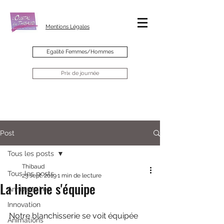
Mentions Légales
Egalité Femmes/Hommes
Prix de journée
Post
Tous les posts
Thibaud
Tous les posts
23 sept. 2019
1 min de lecture
La lingerie s'équipe
Anniversaires
Innovation
Notre blanchisserie se voit équipée 
Animations