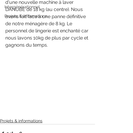
d'une nouvelle machine à laver 
Intergénérationnel
DANUBE de 18 kg (au centre). Nous 
Projets & informations
avons fait face à une panne définitive 
de notre ménagère de 8 kg. Le 
personnel de lingerie est enchanté car 
nous lavons 10kg de plus par cycle et 
gagnons du temps.
Projets & informations