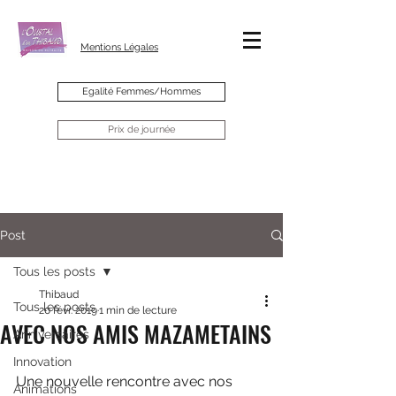
Mentions Légales
Egalité Femmes/Hommes
Prix de journée
Post
Tous les posts
Thibaud
Tous les posts
20 févr. 2019
1 min de lecture
AVEC NOS AMIS MAZAMETAINS
Anniversaires
Innovation
Une nouvelle rencontre avec nos 
Animations