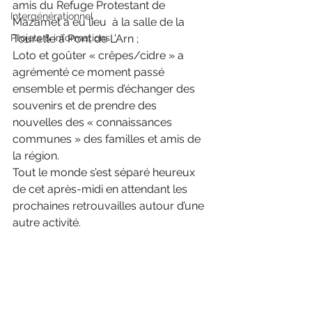
amis du Refuge Protestant de 
Intergénérationnel
Mazamet a eu lieu  à la salle de la 
Projets & informations
Tourette à Pont de L’Arn ;
Loto et goûter « crêpes/cidre » a 
agrémenté ce moment passé 
ensemble et permis d’échanger des 
souvenirs et de prendre des 
nouvelles des « connaissances 
communes » des familles et amis de 
la région.
Tout le monde s’est séparé heureux 
de cet après-midi en attendant les 
prochaines retrouvailles autour d’une 
autre activité.