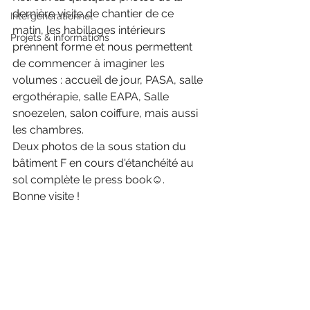
dernière visite de chantier de ce 
Intergénérationnel
matin, les habillages intérieurs 
Projets & informations
prennent forme et nous permettent 
de commencer à imaginer les 
volumes : accueil de jour, PASA, salle 
ergothérapie, salle EAPA, Salle 
snoezelen, salon coiffure, mais aussi 
les chambres.
Deux photos de la sous station du 
bâtiment F en cours d'étanchéité au 
sol complète le press book☺.
Bonne visite !