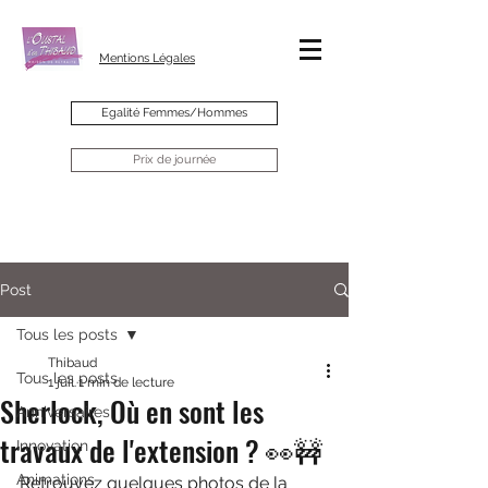
Mentions Légales
Egalité Femmes/Hommes
Prix de journée
Post
Tous les posts
Thibaud
Tous les posts
1 juil.
1 min de lecture
Sherlock, Où en sont les
Anniversaires
travaux de l'extension ? 👀🚧
Innovation
Animations
Retrouvez quelques photos de la 