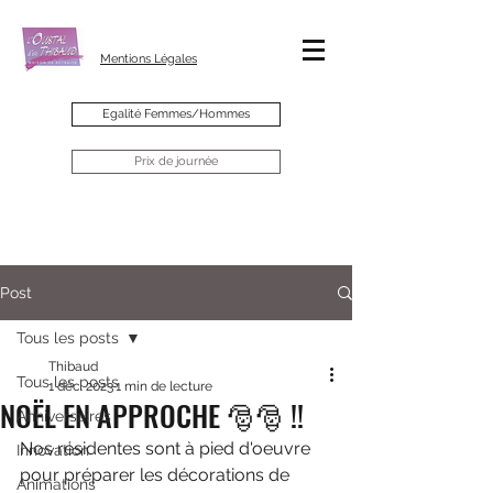
Mentions Légales
Egalité Femmes/Hommes
Prix de journée
Post
Tous les posts
Thibaud
Tous les posts
1 déc. 2023
1 min de lecture
NOËL EN APPROCHE 🎅🎅 !!
Anniversaires
Nos résidentes sont à pied d'oeuvre 
Innovation
pour préparer les décorations de 
Animations