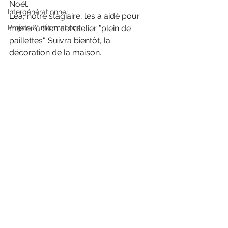
Noël.
Intergénérationnel
Léa, notre stagiaire, les a aidé pour 
Projets & informations
mener à bien cet atelier "plein de 
paillettes". Suivra bientôt, la 
décoration de la maison.