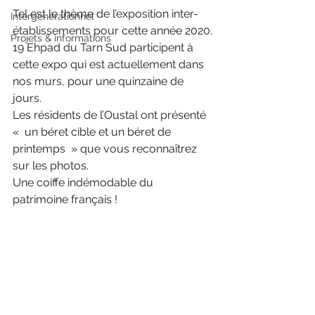
Tel est le thème de l’exposition inter-
Intergénérationnel
établissements pour cette année 2020.
Projets & informations
19 Ehpad du Tarn Sud participent à 
cette expo qui est actuellement dans 
nos murs, pour une quinzaine de 
jours.
Les résidents de l’Oustal ont présenté 
«  un béret cible et un béret de 
printemps  » que vous reconnaîtrez 
sur les photos.
Une coiffe indémodable du 
patrimoine français !