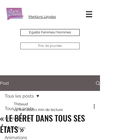
Mentions Légales
Egalité Femmes/Hommes
Prix de journée
Post
Tous les posts
Thibaud
Tous les posts
24 févr. 2020
1 min de lecture
« LE BÉRET DANS TOUS SES
Anniversaires
ÉTATS »
Innovation
Animations