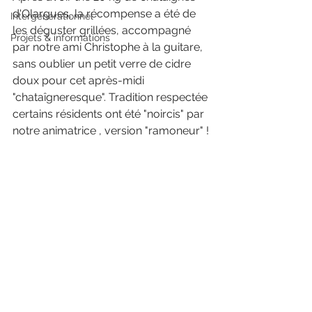
d'Olargues, la récompense a été de 
Intergénérationnel
les déguster grillées, accompagné 
Projets & informations
par notre ami Christophe à la guitare, 
sans oublier un petit verre de cidre 
doux pour cet après-midi 
"chataîgneresque". Tradition respectée 
certains résidents ont été "noircis" par 
notre animatrice , version "ramoneur" !