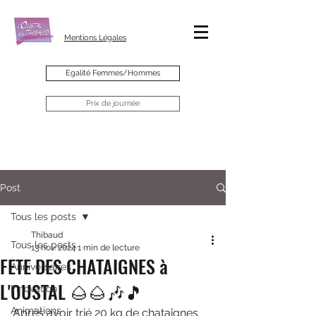
Mentions Légales
Egalité Femmes/Hommes
Prix de journée
Post
Tous les posts
Thibaud
Tous les posts
13 nov. 2024
1 min de lecture
FETE DES CHATAIGNES à
Anniversaires
L'OUSTAL 🌰🌰🎶🎵
Innovation
Animations
Après avoir trié 20 kg de chataîgnes 