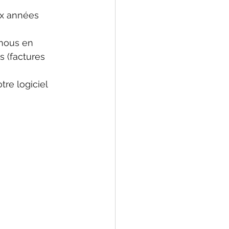
x années 
nous en 
 (factures 
re logiciel 