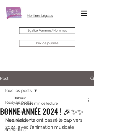
Mentions Légales
Egalité Femmes/Hommes
Prix de journée
Post
Tous les posts
Thibaud
Tous les posts
7 janv. 2024
1 min de lecture
BONNE ANNÉE 2024 ! 🎉✨✨
Anniversaires
Nos résidents ont passé le cap vers 
Innovation
2024, avec l'animation musicale 
Animations