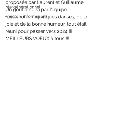
proposée par Laurent et Guillaume.
Intergénérationnel
Un goûter servi par l'équipe 
Projets & informations
restauration , quelques danses, de la 
joie et de la bonne humeur, tout était 
réuni pour passer vers 2024 !!! 
MEILLEURS VOEUX à tous !!!