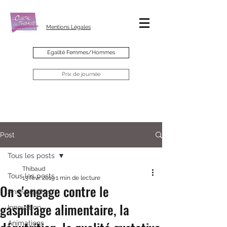
Mentions Légales
Egalité Femmes/Hommes
Prix de journée
Post
Tous les posts
Thibaud
Tous les posts
13 févr. 2019
1 min de lecture
On s'engage contre le
Anniversaires
gaspillage alimentaire, la
Innovation
Animations