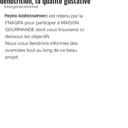
dénutrition, la qualité gustative
Intergénérationnel
Projets & informations
Notre établissement est retenu par la 
FNAQPA pour participer à MAISON 
GOURMANDE dont vous trouverez ci-
dessous les objectifs.
Nous vous tiendrons informés des 
avancées tout au long de ce beau 
projet.